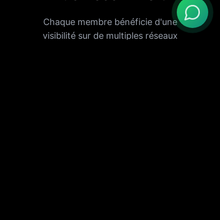
Chaque membre bénéficie d'une
visibilité sur de multiples réseaux
internet. C'est une publicité amplifiée :
vous payez une fois et vous
apparaissez partout.
Visa Essaouira
Augmentation de la notoriété via
notre site de tourisme et services
locaux.